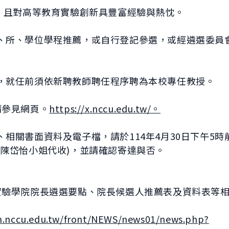
望，且對高等教育實驗創新具豐富經驗與熱忱。
、所、學位學程推薦，或自行登記參選，或經遴選委員
，就任前須依新聘教師聘任程序聘為本校專任教授。
請參見網頁。
https://x.nccu.edu.tw/。
相關書面資料及電子檔，請於114年4月30日下午5時
室陳岱怡小姐代收)，並請確認寄達與否。
實驗學院院長遴選要點、院長候選人推薦表及資料表等
n.nccu.edu.tw/front/NEWS/news01/news.php?