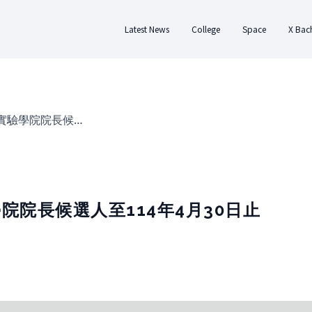
Latest News
College
Space
X Bac
About College
About Space
Abo
History
Design
Applic
Team Members
Residence
Docum
公開徵求X實驗學院院長候選人至114年4月30日止
Regulations
Rental
Te
院院長候選人至114年4月30日止