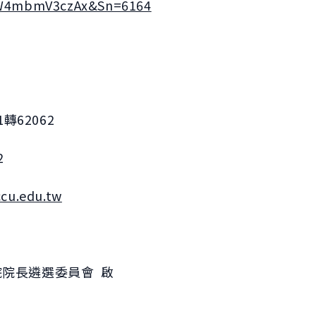
W4mbmV3czAx&Sn=6164
轉62062
2
cu.edu.tw
院院長遴選委員會 啟