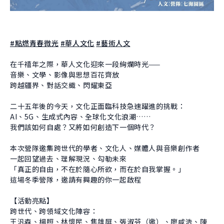
About Experiment
Previous Courses
Collaboration
Student Experiment
About Collaboration
College Experiment
#點燃青春微光
#華人文化
#藝術人文
Allies
Donate
在千禧年之際，華人文化迎來一段絢爛時光——
Center for Creativity and Innovation Studies
音樂、文學、影像與思想百花齊放
跨越疆界、對話交織、閃耀東亞
CANJUNE
二十五年後的今天，文化正面臨科技急速躍進的挑戰：
Shiuhli Foundation
AI、5G、生成式內容、全球化文化浪潮……
我們該如何自處？又將如何創造下一個時代？
本次營隊邀集跨世代的學者、文化人、媒體人與音樂創作者
一起回望過去、理解現況、勾勒未來
「真正的自由，不在於隨心所欲，而在於自我掌握。」
這場冬季營隊，邀請有興趣的你一起啟程
【活動亮點】
跨世代、跨領域文化陣容：
王汎森、楊照、林懷民、焦雄屏、張淑芬（邀）、廖咸浩、陳