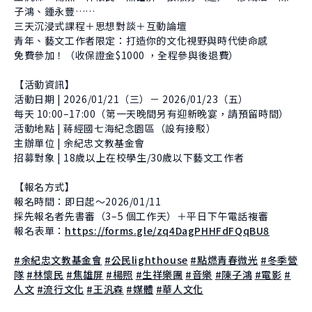
子鴻、鍾永豐……
三天沉浸式課程＋思想對談＋互動論壇
青年、藝文工作者限定：打造你的文化視野與時代使命感
免費參加！（收保證金$1000 ，全程參與後退費）
【活動資訊】
活動日期 | 2026/01/21（三）－ 2026/01/23（五）
每天 10:00–17:00（第一天晚間另有迎新晚宴，請預留時間）
活動地點 | 蔣經國七海紀念園區（設有接駁）
主辦單位 | 余紀忠文教基金會
招募對象 | 18歲以上在校學生/30歲以下藝文工作者
【報名方式】
報名時間：即日起～2026/01/11
採先報名者先書審（3–5 個工作天）＋平日下午電話複審
報名表單：
https://forms.gle/zq4DagPHHFdFQqBU8
#余紀忠文教基金會
#公民lighthouse
#點燃青春微光
#冬季營
隊
#林懷民
#焦雄屏
#楊照
#生祥樂團
#音樂
#陳子鴻
#電影
#
人文
#流行文化
#王汎森
#媒體
#華人文化