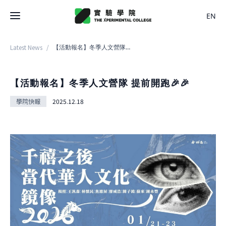
EN
Latest News
/
【活動報名】冬季人文營隊 提前開跑🎉🎉
Latest News
College
【活動報名】冬季人文營隊 提前開跑🎉🎉
About College
學院快報
2025.12.18
Space
History
About Space
Team Members
X Bachelor
Design
Regulations
About
Residence
Course
Application
Rental
About Course
Documents
Experiment
Timetable
Team