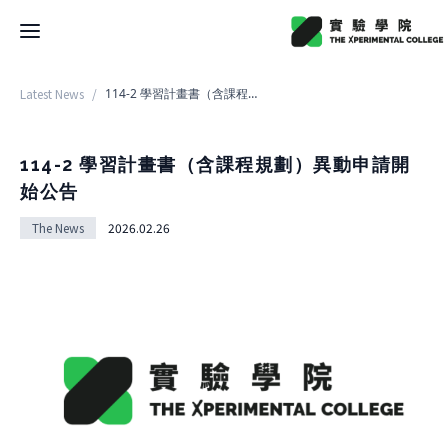
Latest News
/
114-2 學習計畫書（含課程規劃）異動申請開始公告
Latest News
College
114-2 學習計畫書（含課程規劃）異動申請開
始公告
About College
Space
The News
2026.02.26
History
About Space
Team Members
X Bachelor
Design
Regulations
About
Residence
Course
Application
Rental
About Course
Documents
Experiment
Timetable
Team