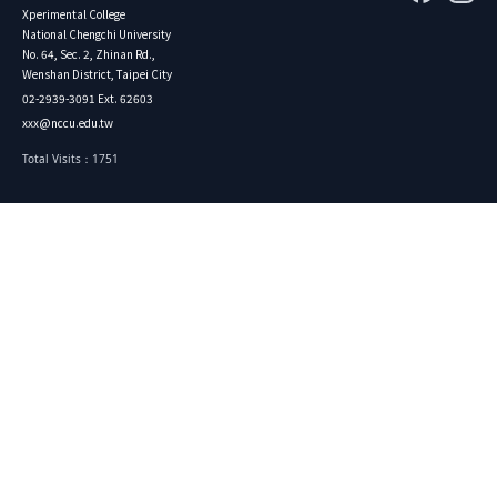
Xperimental College
National Chengchi University
No. 64, Sec. 2, Zhinan Rd.,
Wenshan District, Taipei City
02-2939-3091 Ext. 62603
xxx@nccu.edu.tw
Total Visits：1751