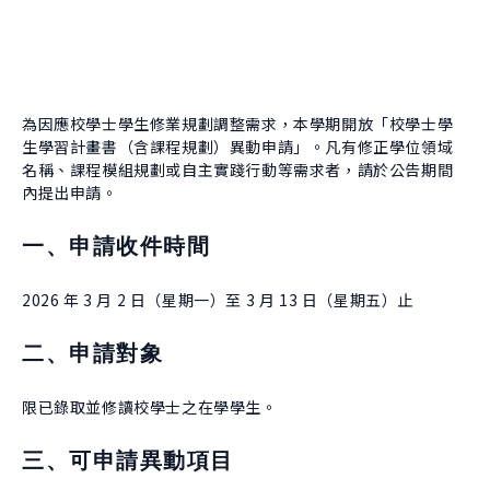
About Experiment
Previous Courses
Collaboration
Student Experiment
About Collaboration
College Experiment
Allies
Donate
為因應校學士學生修業規劃調整需求，本學期開放「校學士學
生學習計畫書（含課程規劃）異動申請」。凡有修正學位領域
Center for Creativity and Innovation Studies
名稱、課程模組規劃或自主實踐行動等需求者，請於公告期間
CANJUNE
內提出申請。
Shiuhli Foundation
一、申請收件時間
2026 年 3 月 2 日（星期一）至 3 月 13 日（星期五）止
二、申請對象
限已錄取並修讀校學士之在學學生。
三、可申請異動項目