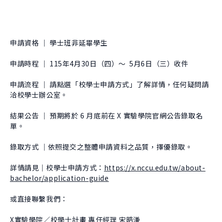
About Experiment
Previous Courses
Collaboration
Student Experiment
About Collaboration
College Experiment
申請資格 ｜ 學士班非延畢學生
Allies
Donate
申請時程 ｜ 115年4月30日（四）～ 5月6日（三）收件
Center for Creativity and Innovation Studies
申請流程 ｜ 請點選「校學士申請方式」了解詳情，任何疑問請
CANJUNE
洽校學士辦公室。
Shiuhli Foundation
結果公告 ｜ 預期將於 6 月底前在 X 實驗學院官網公告錄取名
單。
錄取方式 ｜依照提交之整體申請資料之品質，擇優錄取。
詳情請見｜校學士申請方式：
https://x.nccu.edu.tw/about-
bachelor/application-guide
或直接聯繫我們：
X實驗學院／校學士計畫 專任經理 宋晧溓