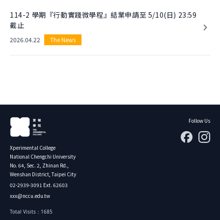
114-2 學期『行動實踐微學程』結業申請至 5/10(日) 23:59
截止
2026.04.22
The News
Follow Us
Xperimental College
National Chengchi University
No. 64, Sec. 2, Zhinan Rd.,
Wenshan District, Taipei City
02-2939-3091 Ext. 62603
xxx@nccu.edu.tw
Total Visits：1685