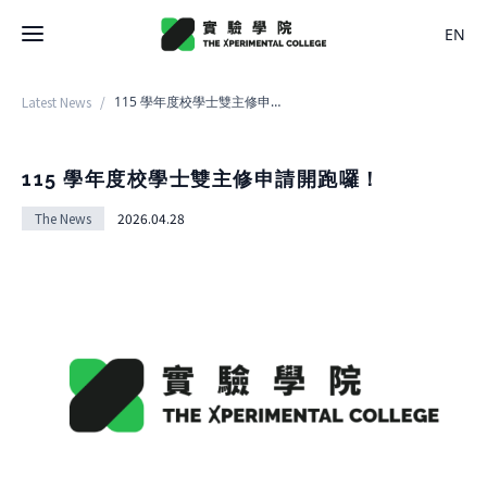
EN
Latest News
/
115 學年度校學士雙主修申請開跑囉！
Latest News
College
115 學年度校學士雙主修申請開跑囉！
About College
The News
2026.04.28
Space
History
About Space
Team Members
X Bachelor
Design
Regulations
About
Residence
Course
Application
Rental
About Course
Documents
Experiment
Timetable
Team