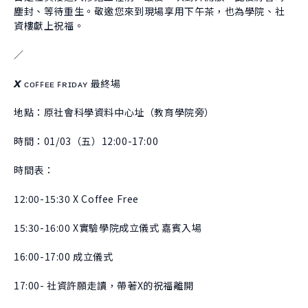
塵封、等待重生。敬邀您來到現場享用下午茶，也為學院、社
資樓獻上祝福。
／
𝙓 ᴄᴏꜰꜰᴇᴇ ꜰʀɪᴅᴀʏ 最終場
地點：原社會科學資料中心址（教育學院旁）
時間：01/03（五）12:00-17:00
時間表：
12:00-15:30 X Coffee Free
15:30-16:00 X實驗學院成立儀式 嘉賓入場
16:00-17:00 成立儀式
17:00- 社資許願走讀，帶著X的祝福離開