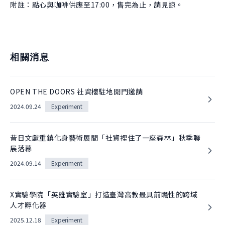
附註：點心與咖啡供應至17:00，售完為止，請見諒。
相關消息
OPEN THE DOORS 社資樓駐地開門邀請
2024.09.24
Experiment
昔日文獻重鎮化身藝術展間「社資裡住了一座森林」秋季聯
展落幕
2024.09.14
Experiment
X實驗學院「英雄實驗室」打造臺灣高教最具前瞻性的跨域
人才孵化器
2025.12.18
Experiment