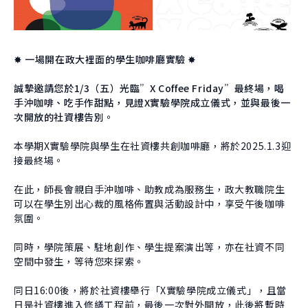
About Experiment
Previous Courses
Collaboration
Student Experiment
About Collaboration
College Experiment
✸ 一場開在政大裡面的學生咖啡廳實驗 ✸
Allies
Donate
誠摯邀請您於1/3（五）光臨”X Coffee Friday”最終場，喝
Center for Creativity and Innovation Studies
手沖咖啡、吃手作甜點，見證X實驗學院成立儀式，並與最後一
次開放的社資樓告別。
CANJUNE
本學期X實驗學院與學生在社資樓共創咖啡廳，將於2025.1.3迎
Shiuhli Foundation
接最終場。
在此，師長會親自手沖咖啡、助教成為服務生，政大教職院生
可以在學生別出心裁的風格佈置與活動設計中，享受午後咖啡
氛圍。
同時，學院策展、駐地創作、學生提案演出等，亦在社資不同
空間中發生，等待您來探索。
同日16:00後，將於社資樓舉行「X實驗學院成立儀式」，且當
日是社資樓進入修繕工程前，最後一次對外開放，此後將暫時