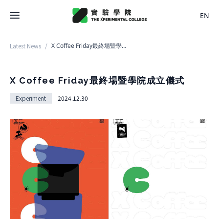
EN
Latest News
/
X Coffee Friday最終場暨學院成立儀式
Latest News
College
X Coffee Friday最終場暨學院成立儀式
About College
Experiment
2024.12.30
Space
History
About Space
Team Members
X Bachelor
Design
Regulations
About
Residence
Course
Application
Rental
About Course
Documents
Experiment
Timetable
Team