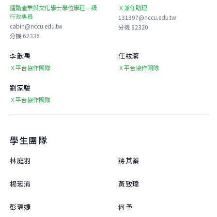
運動產業與文化學士學位學程一級
Ｘ兼任助理
行政專員
131397@nccu.edu.tw
cabin@nccu.edu.tw
分機 62320
分機 62336
李歆禹
任紋潔
Ｘ平台協作團隊
Ｘ平台協作團隊
劉家駿
Ｘ平台協作團隊
學生團隊
林庭羽
蔣其蓁
楊珽淯
黃致瑋
彭瑀婕
何予