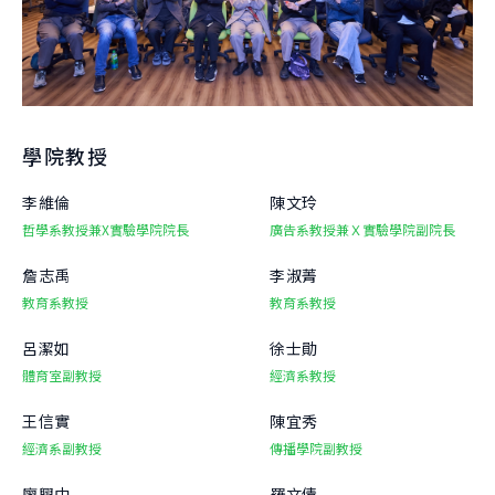
團隊
關於實驗
跨域共振
曾開設課程
學生實驗
跨域共振
友好單位
學院實驗
捐款支持
創新與創造力研究中心
學院教授
肯園 CANJUNE
李維倫
陳文玲
哲學系教授兼X實驗學院院長
廣告系教授兼Ｘ實驗學院副院長
旭立文教基金會
詹志禹
李淑菁
教育系教授
教育系教授
呂潔如
徐士勛
體育室副教授
經濟系教授
王信實
陳宜秀
經濟系副教授
傳播學院副教授
廖興中
羅文倩