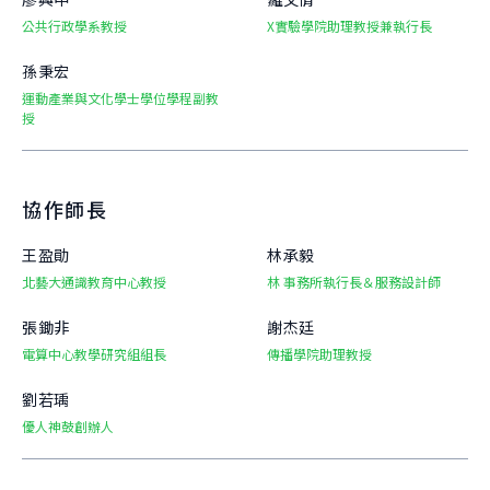
公共行政學系教授
X實驗學院助理教授兼執行長
孫秉宏
運動產業與文化學士學位學程副教
授
協作師長
王盈勛
林承毅
北藝大通識教育中心教授
林 事務所執行長＆服務設計師
張鋤非
謝杰廷
電算中心教學研究組組長
傳播學院助理教授
劉若瑀
優人神鼓創辦人