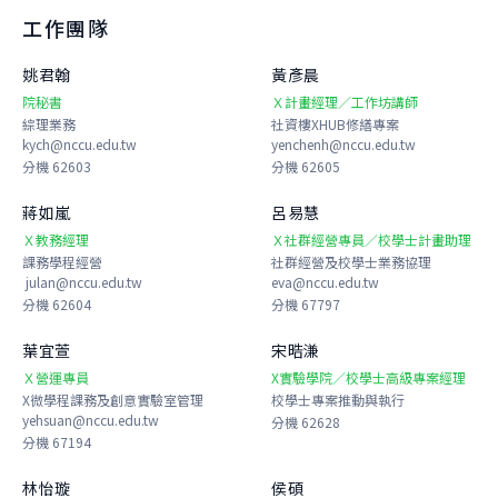
工作團隊
姚君翰
黃彥晨
院秘書
Ｘ計畫經理／工作坊講師
綜理業務
社資樓XHUB修繕專案
kych@nccu.edu.tw
yenchenh@nccu.edu.tw
分機 62603
分機 62605
蔣如嵐
呂易慧
Ｘ教務經理
Ｘ社群經營專員／校學士計畫助理
課務學程經營
社群經營及校學士業務協理
julan@nccu.edu.tw
eva@nccu.edu.tw
分機 62604
分機 67797
葉宜萱
宋晧溓
Ｘ營運專員
X實驗學院／校學士高級專案經理
X微學程課務及創意實驗室管理
校學士專案推動與執行
yehsuan@nccu.edu.tw
分機 62628
分機 67194
林怡璇
侯碩