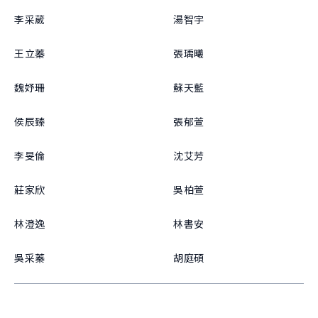
李采葳
湯智宇
王立蓁
張瑀曦
魏妤珊
蘇天藍
侯辰臻
張郁萱
李旻倫
沈艾芳
莊家欣
吳柏萱
林澄逸
林書安
吳采蓁
胡庭碩