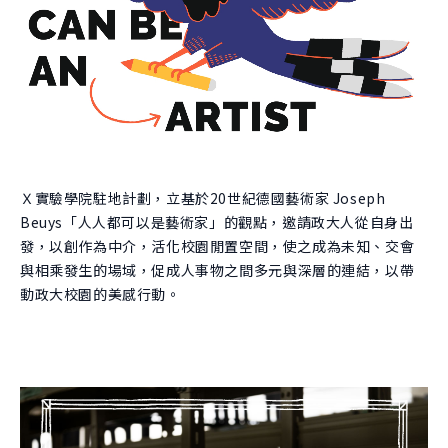
團隊
關於實驗
跨域共振
曾開設課程
學生實驗
跨域共振
友好單位
學院實驗
捐款支持
創新與創造力研究中心
肯園 CANJUNE
Ｘ實驗學院駐地計劃，立基於20世紀德國藝術家 Joseph
旭立文教基金會
Beuys「人人都可以是藝術家」的觀點，邀請政大人從自身出
發，以創作為中介，活化校園閒置空間，使之成為未知、交會
與相乘發生的場域，促成人事物之間多元與深層的連結，以帶
動政大校園的美感行動。