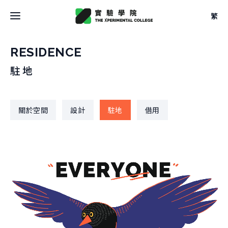
繁
最新消息
RESIDENCE
駐地
關於學院
關於學院
關於空間
設計
駐地
借用
關於空間
大事記
關於空間
團隊
校學士
設計
法規
關於
駐地
關於課程
申請方式
借用
關於課程
文件
關於實驗
本學期課表