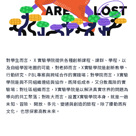
團隊
關於實驗
跨域共振
曾開設課程
學生實驗
跨域共振
友好單位
學院實驗
捐款支持
創新與創造力研究中心
肯園 CANJUNE
對學生而言， X 實驗學院提供各種創新課程、課群、學程，以
旭立文教基金會
及自組學習地圖的可能，對老師而言，X實驗學院是創新教學、
行動研究、PBL專案與跨域合作的實踐場；對學院而言，X實驗
學院是與不同組織連結與協作，既降低成本，又分散風險的實
驗場；對社區組織而言，X實驗學院是以解決真實世界的問題為
導向的共工聚落；對政大而言，設置X實驗學院本身，就是一趟
未知、冒險、 開放、多元、變通與創造的旅程，除了擾動既有
文化， 也想探索高教未來。