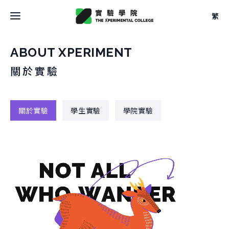
繁
最新消息
ABOUT XPERIMENT
關於實驗
關於學院
關於學院
關於實驗
學生實驗
學院實驗
關於空間
大事記
關於空間
團隊
校學士
設計
法規
關於
駐地
關於課程
申請方式
借用
關於課程
文件
關於實驗
本學期課表