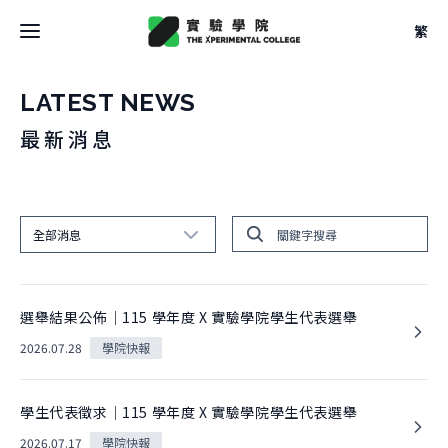
繁
最新消息
LATEST NEWS
最新消息
關於學院
關於學院
關於空間
全部消息
大事記
關於空間
全部消息
團隊
校學士
設計
學院快報
選舉結果公佈｜115 學年度 X 實驗學院學生代表選舉
法規
關於
重要消息
駐地
關於課程
2026.07.28
學院快報
申請方式
校學士
借用
關於課程
文件
空間快報
關於實驗
學生代表徵求｜115 學年度 X 實驗學院學生代表選舉
本學期課表
2026.07.17
學院快報
課程快報