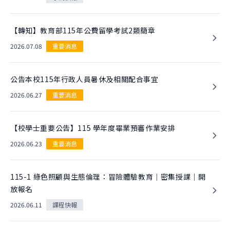
團隊
關於實驗
跨域共振
曾開設課程
實驗快報
學生實驗
【轉知】教育部115年公費留學考試2類簡章
跨域快報
跨域共振
2026.07.08
重要消息
友好單位
學院實驗
捐款支持
創新與創造力研究中心
公告本校115年行政人員暑休及相關配合事宜
肯園 CANJUNE
2026.06.27
重要消息
旭立文教基金會
【校學士重要公告】115 學年度畢業預審作業安排
2026.06.23
重要消息
115-1 綠色照顧與生態倫理：冒險體驗教育｜密集授課｜開
放報名
2026.06.11
課程快報