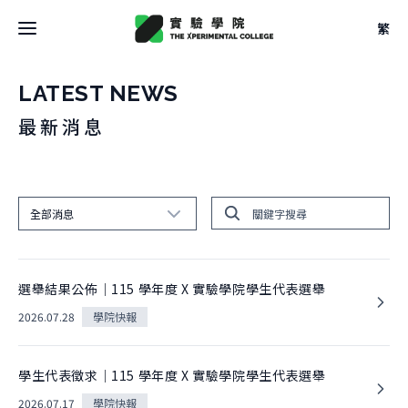
繁
最新消息
LATEST NEWS
最新消息
關於學院
關於學院
關於空間
全部消息
大事記
關於空間
全部消息
團隊
校學士
設計
學院快報
選舉結果公佈｜115 學年度 X 實驗學院學生代表選舉
法規
關於
重要消息
駐地
關於課程
2026.07.28
學院快報
申請方式
校學士
借用
關於課程
文件
空間快報
關於實驗
學生代表徵求｜115 學年度 X 實驗學院學生代表選舉
本學期課表
2026.07.17
學院快報
課程快報