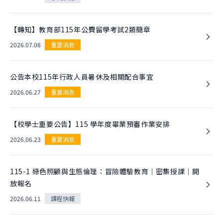
團隊
關於實驗
跨域共振
曾開設課程
實驗快報
學生實驗
【轉知】教育部115年公費留學考試2類簡章
跨域快報
跨域共振
2026.07.08
重要消息
友好單位
學院實驗
捐款支持
創新與創造力研究中心
公告本校115年行政人員暑休及相關配合事宜
肯園 CANJUNE
2026.06.27
重要消息
旭立文教基金會
【校學士重要公告】115 學年度畢業預審作業安排
2026.06.23
重要消息
115-1 綠色照顧與生態倫理：冒險體驗教育｜密集授課｜開
放報名
2026.06.11
課程快報