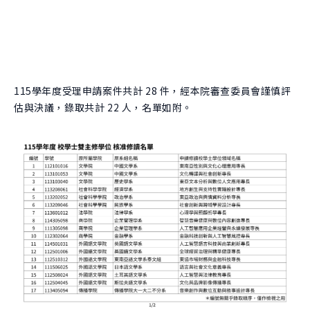
團隊
關於實驗
跨域共振
曾開設課程
學生實驗
跨域共振
友好單位
學院實驗
捐款支持
115學年度受理申請案件共計 28 件，經本院審查委員會謹慎評
創新與創造力研究中心
估與決議，錄取共計 22 人，名單如附。
肯園 CANJUNE
旭立文教基金會