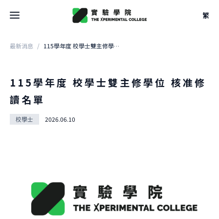
繁
最新消息
/
115學年度 校學士雙主修學位 核准修讀名單
最新消息
關於學院
115學年度 校學士雙主修學位 核准修
讀名單
關於學院
關於空間
大事記
校學士
2026.06.10
關於空間
團隊
校學士
設計
法規
關於
駐地
關於課程
申請方式
借用
關於課程
文件
關於實驗
本學期課表