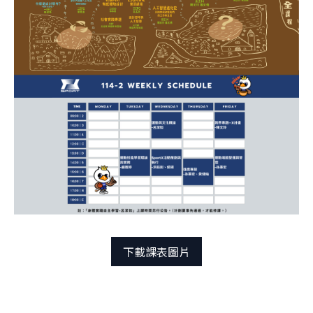
團隊
關於實驗
跨域共振
曾開設課程
學生實驗
跨域共振
友好單位
學院實驗
捐款支持
創新與創造力研究中心
肯園 CANJUNE
旭立文教基金會
下載課表圖片