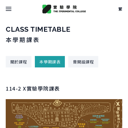
繁
最新消息
CLASS TIMETABLE
本學期課表
關於學院
關於學院
關於課程
本學期課表
曾開設課程
關於空間
大事記
關於空間
團隊
校學士
設計
114-2 X實驗學院課表
法規
關於
駐地
關於課程
申請方式
借用
關於課程
文件
關於實驗
本學期課表