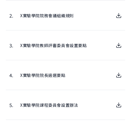
團隊
關於實驗
跨域共振
曾開設課程
學生實驗
2.
X實驗學院院務會議組織規則
跨域共振
友好單位
學院實驗
捐款支持
創新與創造力研究中心
3.
X實驗學院教師評審委員會設置要點
肯園 CANJUNE
旭立文教基金會
4.
X實驗學院院長遴選要點
5.
X實驗學院課程委員會設置辦法