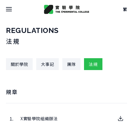
繁
最新消息
REGULATIONS
法規
關於學院
關於學院
關於學院
大事記
團隊
法規
關於空間
大事記
關於空間
團隊
校學士
設計
規章
法規
關於
駐地
關於課程
申請方式
借用
關於課程
1.
X實驗學院組織辦法
文件
關於實驗
本學期課表