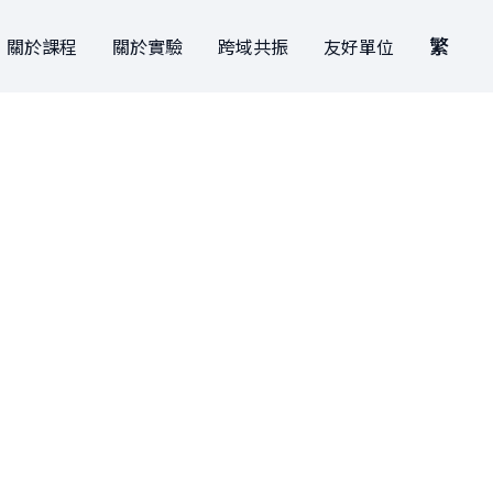
繁
關於課程
關於實驗
跨域共振
友好單位
關於課程
關於實驗
跨域共振
創新與創造力研究中心
EN
本學期課表
學生實驗
捐款支持
肯園 CANJUNE
繁
曾開設課程
學院實驗
旭立文教基金會
請指定捐贈「X實驗學院」，您的
善意就會變成創新教育的動力！