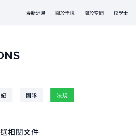
最新消息
關於學院
關於空間
校學士
關於學院
關於空間
關於
大事記
設計
申請方式
團隊
駐地
文件
ONS
法規
借用
團隊
事記
團隊
法規
徵選相關文件