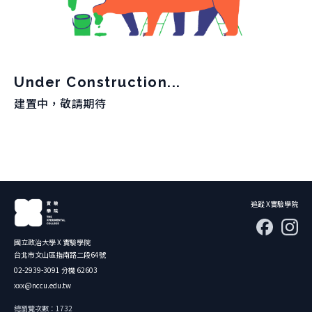
團隊
關於實驗
跨域共振
曾開設課程
學生實驗
跨域共振
友好單位
學院實驗
Under Construction...
捐款支持
創新與創造力研究中心
建置中，敬請期待
肯園 CANJUNE
旭立文教基金會
追蹤 X實驗學院
國立政治大學 X 實驗學院
台北市文山區指南路二段64號
02-2939-3091 分機 62603
xxx@nccu.edu.tw
總瀏覽次數：1732