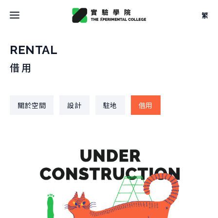
繁
最新消息
RENTAL
借用
關於學院
關於學院
關於空間
設計
駐地
借用
關於空間
大事記
關於空間
團隊
校學士
設計
法規
關於
駐地
關於課程
申請方式
借用
關於課程
文件
關於實驗
本學期課表