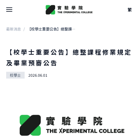
繁
最新消息
/
【校學士重要公告】總整課程修業規定及畢業預審公告
最新消息
關於學院
【校學士重要公告】總整課程修業規定
及畢業預審公告
關於學院
關於空間
大事記
校學士
2026.06.01
關於空間
團隊
校學士
設計
法規
關於
駐地
關於課程
申請方式
借用
關於課程
文件
關於實驗
本學期課表