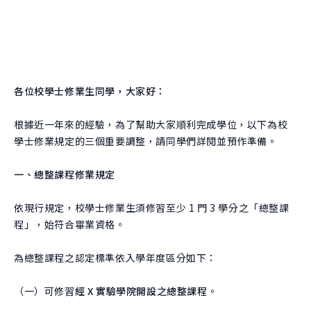
團隊
關於實驗
跨域共振
曾開設課程
學生實驗
跨域共振
友好單位
學院實驗
捐款支持
各位校學士修業生同學，大家好：
創新與創造力研究中心
肯園 CANJUNE
根據近一年來的經驗，為了幫助大家順利完成學位，以下為校
學士修業規定的三個重要調整，請同學們詳閱並預作準備。
旭立文教基金會
一、總整課程修業規定
依現行規定，校學士修業生須修習至少 1 門 3 學分之「總整課
程」，始符合畢業資格。
為總整課程之認定標準依入學年度區分如下：
（一）可修習
經 X 實驗學院開設之總整課程
。