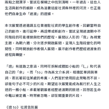
兩點之間漂浮、嘗試在模糊之中找到清晰。一年過去，這些人
生活與創作的痕跡，成為滋養這座社資森林裡的河流，也正是
他們自身生命「過渡」的證據。
本次展覽透過邀請五位曾進駐社資的學生創作者，回顧當時自
己的創作，進行延伸、再詮釋或新創作，嘗試呈現過渡期中不
同階段的可能樣貌與他們的歷程。展間以人形的「我」為視覺
主題，為期六週、分次逐步開啟展間，呈現人生階段變化的時
間性，同時開放創作者個人展間，展示創作者們歷經過渡後的
過程與轉變。
「途」有道路之意涵，同時可拆解成猶如小船的「辶」和代表
自己的「余」。而「to」作為英文介系詞，相連起單詞與單
詞、寄託著前往某處的希冀，人們習於使用因此常略而不談，
卻是句子必不可少的片段。期望這次展覽能成為航行於人生之
途的一艘小船，承載著觀展者經歷過渡期的旅途，回想起生命
中難以被定義、時常被忽略，卻至關重要的片段。
《途 to》社資告別展