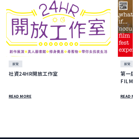
展覽
展覽
社資24HR開放工作室
第一屆政
FILM 
READ MORE
READ MO