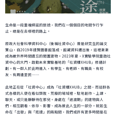
團隊
關於實驗
跨域共振
曾開設課程
學生實驗
跨域共振
友好單位
學院實驗
生命是一段重複綿延的旅途，我們在一個個目的地間乍行乍
捐款支持
止，總是在去哪裡的路上。
創新與創造力研究中心
原政大社會科學資料中心（後稱社資中心）曾是研究生的論文
肯園 CANJUNE
寶山，自2019年達賢圖書館落成、館藏資料遷出後，這裡漸漸
成為被外界時間遺忘的閒置建物。2023年夏，X實驗學院重啟社
旭立文教基金會
資中心的大門，啟動未來實驗基地的「社資樓XHUB」修繕計
劃。有一群人於此時進入，有學生、有老師、有職員、有校
友、有周邊里民⋯⋯
此地正在從「社資中心」成為「社資樓XHUB」之間，而這群各
式各樣的人便在看似頹敗、荒廢的場域裡，駐地創作、上課、
聊天，或只是靜靜待在那兒。身處在「過渡期」的建物與人
們，相互觀看、依存、影響、成為彼此人生的一部分。就如生
命在「出發」與「抵達」的兩點間，我們或許有更多時間是在