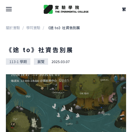
繁
關於實驗
/
學院實驗
/
《途 to》社資告別展
最新消息
關於學院
《途 to》社資告別展
關於學院
113-1 學期
展覽
2025.03.07
關於空間
大事記
關於空間
團隊
校學士
設計
法規
關於
駐地
關於課程
申請方式
借用
關於課程
文件
關於實驗
本學期課表