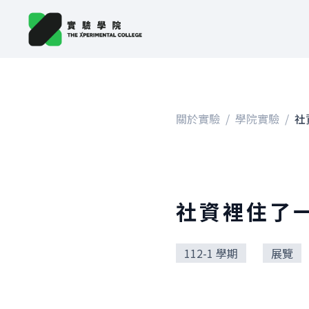
關於實驗
/
學院實驗
/
社資裡住了
112-1 學期
展覽