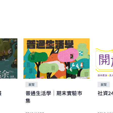
展覽
展覽
展
普通生活學｜期末實驗市
社資2
集