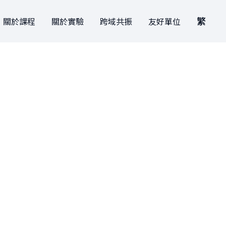
繁
關於課程
關於實驗
跨域共振
友好單位
關於課程
關於實驗
跨域共振
創新與創造力研究中心
EN
本學期課表
學生實驗
捐款支持
肯園 CANJUNE
繁
曾開設課程
學院實驗
旭立文教基金會
請指定捐贈「X實驗學院」，您的
善意就會變成創新教育的動力！