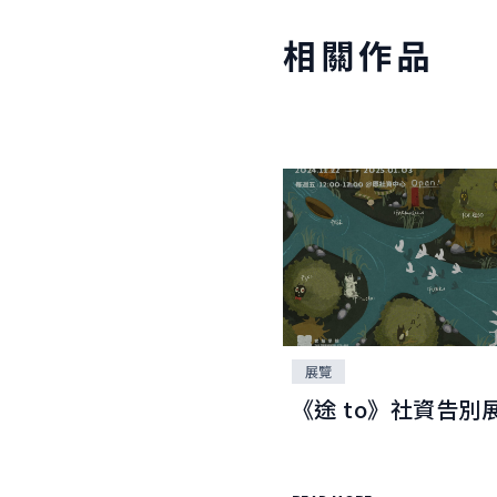
相關作品
展覽
《途 to》社資告別