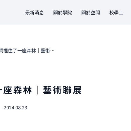
最新消息
關於學院
關於空間
校學士
關於學院
關於空間
關於
大事記
設計
申請方式
團隊
駐地
文件
社資裡住了一座森林｜藝術聯展
法規
借用
團隊
一座森林｜藝術聯展
2024.08.23