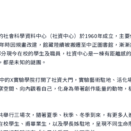
的社會科學資料中心（社資中心）於1960年成立，主
9年時因規畫改建，館藏陸續被搬遷至中正圖書館，漸漸無
部分現今在校的學生及職員，社資中心是一棟有距離感
，都是未知的謎團。
籌備中的X實驗學院打開了社資大門，實驗藝術駐地、活化
察空間、向內觀看自己，化身為帶著創作能量的動物，
共舉行三場次，隨著夏季、秋季、冬季到來，有更多人
在校學生、甫畢業生，以及學長姊駐地，呈現不同生命