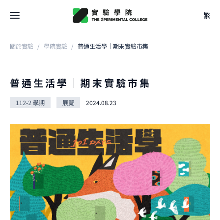
繁
關於實驗
/
學院實驗
/
普通生活學｜期末實驗市集
最新消息
關於學院
普通生活學｜期末實驗市集
關於學院
112-2 學期
展覽
2024.08.23
關於空間
大事記
關於空間
團隊
校學士
設計
法規
關於
駐地
關於課程
申請方式
借用
關於課程
文件
關於實驗
本學期課表