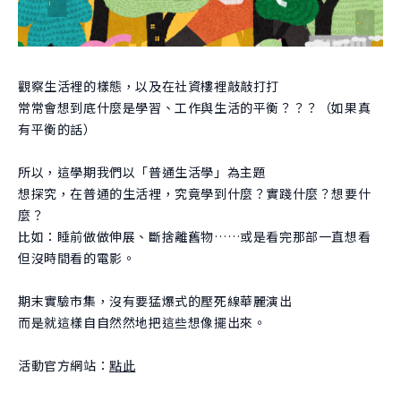
團隊
關於實驗
跨域共振
曾開設課程
學生實驗
跨域共振
友好單位
學院實驗
觀察生活裡的樣態，以及在社資樓裡敲敲打打
捐款支持
常常會想到底什麼是學習、工作與生活的平衡？？？（如果真
創新與創造力研究中心
有平衡的話）
肯園 CANJUNE
所以，這學期我們以「普通生活學」為主題
想探究，在普通的生活裡，究竟學到什麼？實踐什麼？想要什
旭立文教基金會
麼？
比如：睡前做做伸展、斷捨離舊物……或是看完那部一直想看
但沒時間看的電影。
期末實驗市集，沒有要猛爆式的壓死線華麗演出
而是就這樣自自然然地把這些想像擺出來。
活動官方網站：
點此