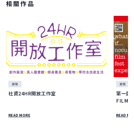
相關作品
展覽
展覽
社資24HR開放工作室
第一屆政
FILM 
READ MORE
READ MO