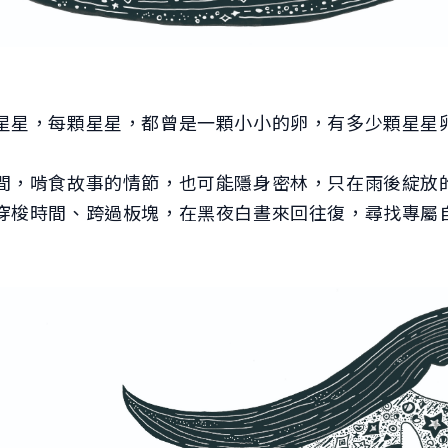
星星，每顆星星，都曾是一顆小小的卵，有多少顆星星
間，啃食故事的情節，也可能隱身密林，只在雨後綻放
穿梭時間、跨過板塊，在黑夜白晝來回往復，尋找專屬