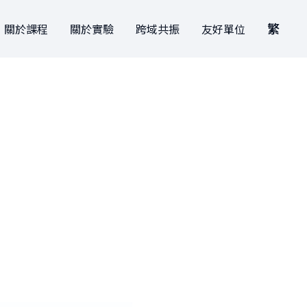
繁
關於課程
關於實驗
跨域共振
友好單位
關於課程
關於實驗
跨域共振
創新與創造力研究中心
EN
本學期課表
學生實驗
捐款支持
肯園 CANJUNE
繁
曾開設課程
學院實驗
旭立文教基金會
請指定捐贈「X實驗學院」，您的
善意就會變成創新教育的動力！