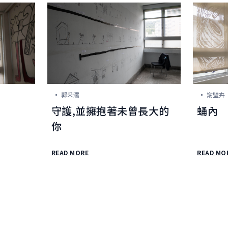
郭采濡
謝璧卉
守護,並擁抱著未曾長大的
蛹內
你
READ MORE
READ MO