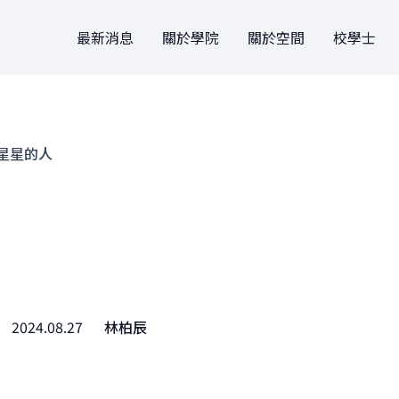
最新消息
關於學院
關於空間
校學士
關於學院
關於空間
關於
大事記
設計
申請方式
團隊
駐地
文件
星星的人
法規
借用
團隊
2024.08.27
林柏辰