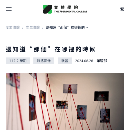
繁
關於實驗
/
學生實驗
/
還知道“那個”在哪裡的時候
最新消息
關於學院
還知道“那個”在哪裡的時候
關於學院
112-2 學期
靜態影像
裝置
2024.08.28
華理那
關於空間
大事記
關於空間
團隊
校學士
設計
法規
關於
駐地
關於課程
申請方式
借用
關於課程
文件
關於實驗
本學期課表