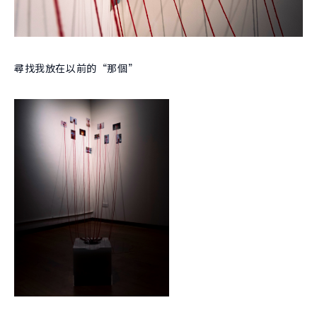
團隊
關於實驗
跨域共振
曾開設課程
學生實驗
跨域共振
友好單位
學院實驗
尋找我放在以前的“那個”
捐款支持
創新與創造力研究中心
肯園 CANJUNE
旭立文教基金會