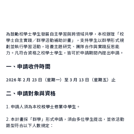
About Experiment
Previous Courses
Collaboration
Student Experiment
About Collaboration
College Experiment
Allies
Donate
為鼓勵校學士學生發展自主學習與跨領域共學，本校辦理「校
學士自主實踐／群學活動補助計畫」，支持學生以群學形式規
Center for Creativity and Innovation Studies
劃並執行學習活動，培養主題研究、團隊合作與實踐反思能
CANJUNE
力。凡符合資格之校學士學生，皆可於申請期間內提出申請。
Shiuhli Foundation
一、申請收件時間
2026 年 2 月 23 日（星期一）至 3 月 13 日（星期五）止
二、申請對象與資格
1. 申請人須為本校
校學士修業中學生
。
2. 本計畫採「群學」形式申請，須由多位學生提出，並依活動
類型符合以下人數規定：