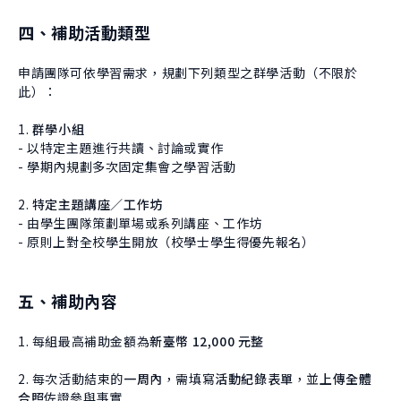
四、補助活動類型
申請團隊可依學習需求，規劃下列類型之群學活動（不限於
此）：
1.
群學小組
- 以特定主題進行共讀、討論或實作
- 學期內規劃多次固定集會之學習活動
2.
特定主題講座／工作坊
- 由學生團隊策劃單場或系列講座、工作坊
- 原則上對全校學生開放（校學士學生得優先報名）
五、補助內容
1. 每組最高補助金額為
新臺幣 12,000 元整
2. 每次活動結束的
一周內
，需填寫
活動紀錄表單
，並
上傳全體
合照
佐證參與事實