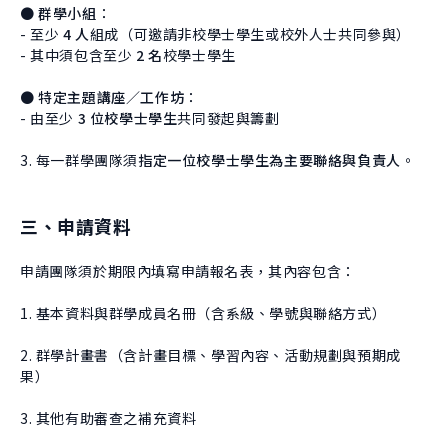
● 群學小組
：
- 至少
4 人
組成（可邀請非校學士學生或校外人士共同參與）
- 其中須包含至少
2 名
校學士學生
● 特定主題講座／工作坊
：
- 由至少
3 位校學士學生
共同發起與籌劃
3. 每一群學團隊須
指定一位校學士學生為主要聯絡與負責人
。
三、申請資料
申請團隊須於期限內填寫申請報名表，其內容包含：
1. 基本資料與群學成員名冊（含系級、學號與聯絡方式）
2. 群學計畫書（含計畫目標、學習內容、活動規劃與預期成
果）
3. 其他有助審查之補充資料