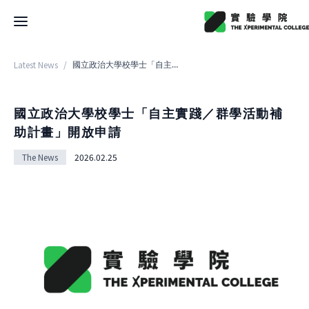
Latest News
/
國立政治大學校學士「自主實踐／群學活動補助計畫」開放申請
Latest News
College
國立政治大學校學士「自主實踐／群學活動補
助計畫」開放申請
About College
Space
The News
2026.02.25
History
About Space
Team Members
X Bachelor
Design
Regulations
About
Residence
Course
Application
Rental
About Course
Documents
Experiment
Timetable
Team