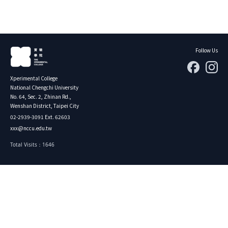
Follow Us
Xperimental College
National Chengchi University
No. 64, Sec. 2, Zhinan Rd.,
Wenshan District, Taipei City
02-2939-3091 Ext. 62603
xxx@nccu.edu.tw
Total Visits：1646