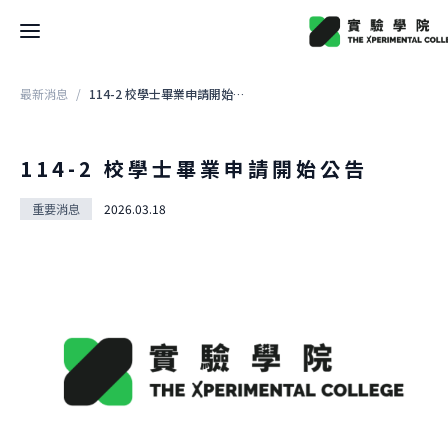
最新消息
/
114-2 校學士畢業申請開始公告
最新消息
關於學院
114-2 校學士畢業申請開始公告
關於學院
重要消息
2026.03.18
關於空間
大事記
關於空間
團隊
校學士
設計
法規
關於
駐地
關於課程
申請方式
借用
關於課程
文件
關於實驗
本學期課表