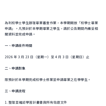
團隊
關於實驗
跨域共振
曾開設課程
學生實驗
跨域共振
友好單位
學院實驗
為利校學士學生辦理畢業審查作業，本學期開放「校學士畢業
捐款支持
申請」。凡預計於本學期畢業之學生，請於公告期間內備妥相
創新與創造力研究中心
關資料並完成申請。
肯園 CANJUNE
一、申請收件時間
旭立文教基金會
2026 年 3 月 23 日（星期一）至 4 月 3 日（星期日）止
二、申請對象
限預計於本學期完成校學士修業並申請畢業之在學學生。
三、申請流程
1. 整理並確認學習計畫書與所有佐證文件