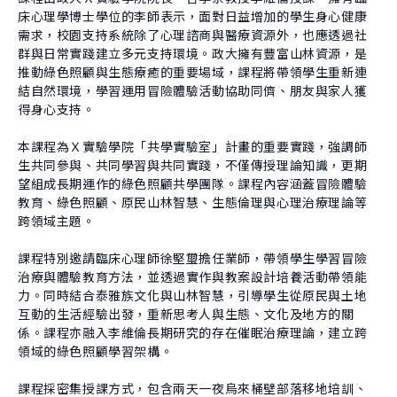
About Experiment
床心理學博士學位的李師表示，面對日益增加的學生身心健康
Previous Courses
Collaboration
需求，校園支持系統除了心理諮商與醫療資源外，也應透過社
Student Experiment
群與日常實踐建立多元支持環境。政大擁有豐富山林資源，是
About Collaboration
推動綠色照顧與生態療癒的重要場域，課程將帶領學生重新連
College Experiment
Allies
結自然環境，學習運用冒險體驗活動協助同儕、朋友與家人獲
Donate
得身心支持。
Center for Creativity and Innovation Studies
本課程為Ｘ實驗學院「共學實驗室」計畫的重要實踐，強調師
CANJUNE
生共同參與、共同學習與共同實踐，不僅傳授理論知識，更期
望組成長期運作的綠色照顧共學團隊。課程內容涵蓋冒險體驗
Shiuhli Foundation
教育、綠色照顧、原民山林智慧、生態倫理與心理治療理論等
跨領域主題。
課程特別邀請臨床心理師徐堅璽擔任業師，帶領學生學習冒險
治療與體驗教育方法，並透過實作與教案設計培養活動帶領能
力。同時結合泰雅族文化與山林智慧，引導學生從原民與土地
互動的生活經驗出發，重新思考人與生態、文化及地方的關
係。課程亦融入李維倫長期研究的存在催眠治療理論，建立跨
領域的綠色照顧學習架構。
課程採密集授課方式，包含兩天一夜烏來桶壁部落移地培訓、