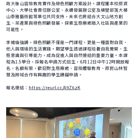
政大後山冒險教育實作及綠色照顧方案設計。課程獲本校原資
中心、大學社會責任辦公室、永續發展辦公室及桶壁部落大桶
山泰雅藝術館等單位共同支持，未來也將結合大文山地方創
生、茶產業與綠色照顧發展，探索生態療癒融入社區與產業的
可能性。
李維倫強調，綠色照顧不僅是一門課程，更是一種面對自我、
他人與環境的生活實踐。期望學生透過課程培養自我覺察、生
態意識與引導能力，成為促進人與自然連結的重要力量。本課
程為1.5學分，採報名申請方式招生，6月12日中午12時開放報
名，名額有限，歡迎對生態療癒、冒險體驗教育、原民山林智
慧及跨域合作有興趣的學生踴躍申請。
報名連結：
https://reurl.cc/A9Z6zK