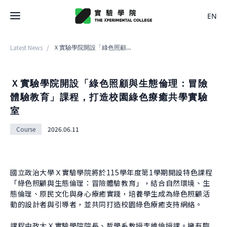
EN
Latest News
/
Ｘ實驗學院開設「綠色照顧與生態倫理：冒險體驗教育」課程，打造校園綠色療癒共學實驗室
Latest News
College
Ｘ實驗學院開設「綠色照顧與生態倫理：冒險
體驗教育」課程，打造校園綠色療癒共學實驗
About College
室
Space
History
Course
2026.06.11
About Space
Team Members
X Bachelor
Design
Regulations
About
Residence
國立政治大學Ｘ實驗學院將於115學年度第1學期開設特色課程
Course
「綠色照顧與生態倫理：冒險體驗教育」，結合自然環境、生
Application
Rental
態倫理、原民文化與身心療癒實踐，培養學生成為綠色照顧活
About Course
Documents
動的設計者與引導者，並共同打造校園綠色療癒支持網絡。
Experiment
Timetable
Team
課程由政大Ｘ實驗學院院長、哲學系教授李維倫授課。擁有臨