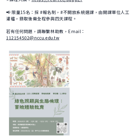
📢 限量15名：採 #報名制，#不開放系統選課，由開課單位人工
灌檔，錄取後需全程參與四天課程。
若有任何問題，請聯繫林助教，Email：
112154502@nccu.edu.tw