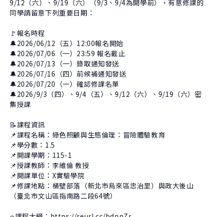
9/12（六）、9/19（六）（9/3、9/4為開學前），有意修課的
同學請留意下列重要日期：
🚩報名時程
🔔2026/06/12（五）12:00報名開始
🔔2026/07/06（一）23:59 報名截止
🔔2026/07/13（一）錄取通知發送
🔔2026/07/16（四）前候補通知發送
🔔2026/07/20（一）確認修課名單
🔔2026/9/3（四）、9/4（五）、9/12（六）、9/19（六）密
集授課
📝課程資訊
📌課程名稱：綠色照顧與生態倫理：冒險體驗教育
📌學分數：1.5
📌開課學期：115-1
📌授課教師：李維倫 教授
📌開課單位：X實驗學院
📌修課地點：桶壁部落（新北市烏來區忠治里）與政大後山
（臺北市文山區指南路二段64號）
⭐️課程大綱：
https://reurl.cc/bdppZr