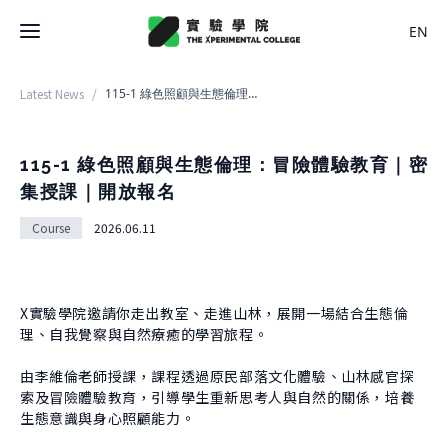
EN
Latest News
/
115-1 綠色照顧與生態倫理：冒險體驗教育｜密集授課｜開放報名
Latest News
College
115-1 綠色照顧與生態倫理：冒險體驗教育｜密
集授課｜開放報名
About College
Space
Course
2026.06.11
History
About Space
Team Members
X Bachelor
Design
X實驗學院邀請你走出教室、走進山林，展開一場結合生態倫
Regulations
About
理、自我覺察與自然療癒的學習旅程。
Residence
Course
Application
由李維倫老師授課，課程透過原民部落文化體驗、山林感官探
Rental
About Course
索及冒險體驗教育，引導學生重新思考人與自然的關係，培養
Documents
Experiment
生態意識與身心照顧能力。
Timetable
Team