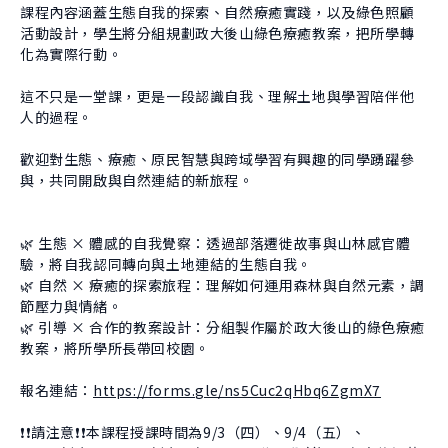
About Experiment
課程內容涵蓋生態自我的探索、自然療癒實踐，以及綠色照顧
Previous Courses
Collaboration
活動設計，學生將分組規劃政大後山綠色療癒教案，把所學轉
Student Experiment
化為實際行動。
About Collaboration
College Experiment
Allies
這不只是一堂課，更是一段認識自我、理解土地與學習陪伴他
Donate
人的過程。
Center for Creativity and Innovation Studies
歡迎對生態、療癒、原民智慧與跨域學習有興趣的同學踴躍參
CANJUNE
與，共同開啟與自然連結的新旅程。
Shiuhli Foundation
🌿 生態 × 體感的自我覺察：透過部落遷徙故事與山林感官體
驗，將自我認同轉向與土地連結的生態自我。
🌿 自然 × 療癒的探索旅程：理解如何運用森林與自然元素，調
節壓力與情緒。
🌿 引導 × 合作的教案設計：分組製作屬於政大後山的綠色療癒
教案，將所學所長帶回校園。
報名連結：
https://forms.gle/ns5Cuc2qHbq6ZgmX7
❗❗請注意❗❗本課程授課時間為9/3（四）、9/4（五）、