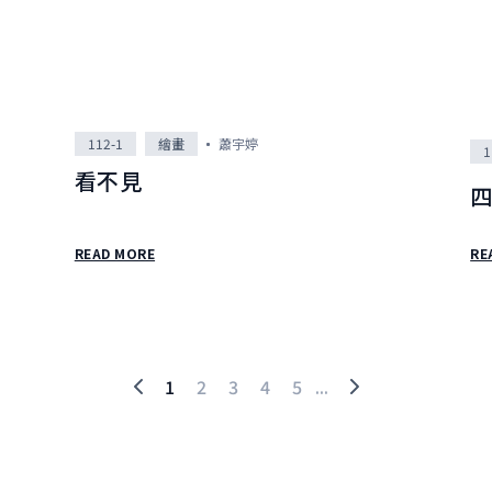
112-1
繪畫
蕭宇婷
1
看不見
READ MORE
RE
1
2
3
4
5
...