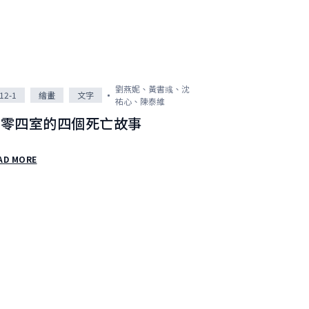
劉燕妮、黃書彧、沈
12-1
繪畫
文字
祐心、陳泰維
四零四室的四個死亡故事
AD MORE