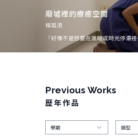
廢墟裡的療癒空間
楊珽淯
「好像不是想要在黑暗或時光停滯裡
Previous Works
歷年作品
學期
類型