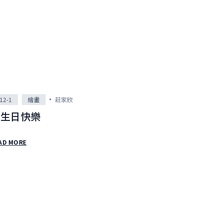
12-1
繪畫
莊家欣
重生日快樂
AD MORE