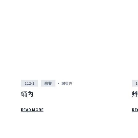
品
像
像
112-1
繪畫
謝璧卉
1
蛹內
READ MORE
RE