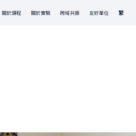
繁
關於課程
關於實驗
跨域共振
友好單位
關於課程
關於實驗
跨域共振
創新與創造力研究中心
EN
本學期課表
學生實驗
捐款支持
肯園 CANJUNE
繁
曾開設課程
學院實驗
旭立文教基金會
請指定捐贈「X實驗學院」，您的
善意就會變成創新教育的動力！