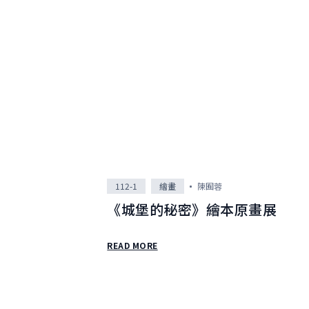
全部
全部作
114-2
繪畫
114-1
靜態影
113-2
動態影
113-1
文字
112-2
表演
112-1
聲音
112-1
繪畫
陳囿蓉
體驗
《城堡的秘密》繪本原畫展
裝置
READ MORE
其他
校學士