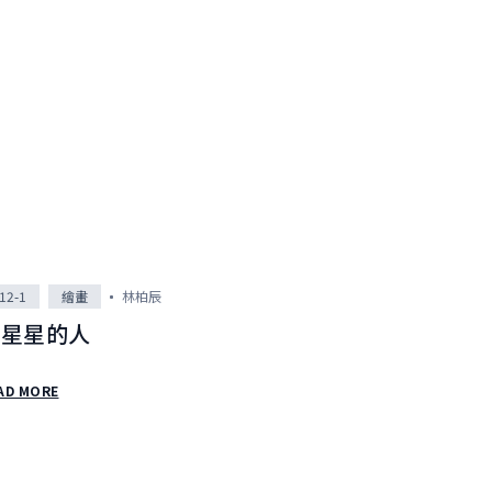
12-1
繪畫
林柏辰
孵星星的人
AD MORE